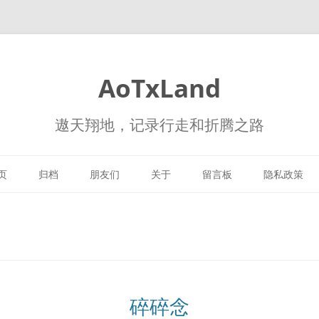
AoTxLand
遨天翔地，记录行走和折腾之路
跳
至
页
归档
朋友们
关于
留言板
隐私政策
正
文
碎碎念