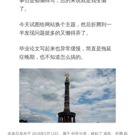
事但是都懒得写，总的来说就是我变懒
了。
今天试图给网站换个主题，然后折腾到一
半发现问题挺多的又懒得弄了。
毕业论文写起来也异常缓慢，简直是拖延
症晚期，也不知道怎么搞的。
本条目发布于
2018年5月12日
。属于
创意
分类，被贴了
咸鱼
、
折腾
标