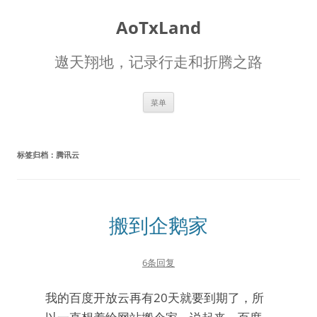
AoTxLand
遨天翔地，记录行走和折腾之路
跳
菜单
至
正
文
标签归档：
腾讯云
搬到企鹅家
6条回复
我的百度开放云再有20天就要到期了，所