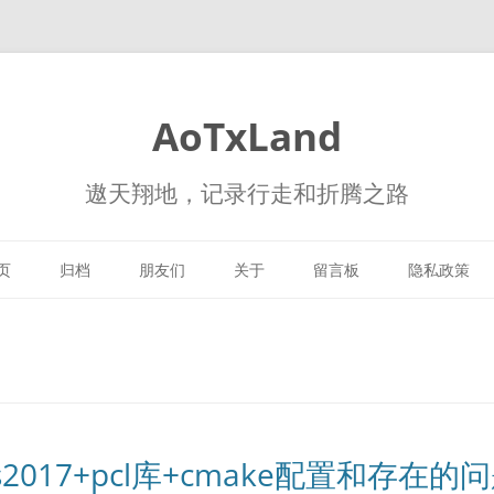
AoTxLand
遨天翔地，记录行走和折腾之路
跳
至
页
归档
朋友们
关于
留言板
隐私政策
正
文
s2017+pcl库+cmake配置和存在的