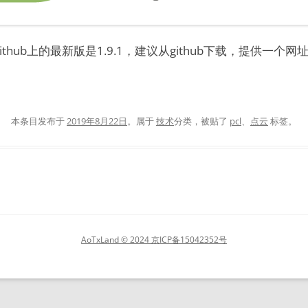
ithub上的最新版是1.9.1，建议从github下载，提供一个网
本条目发布于
2019年8月22日
。属于
技术
分类，被贴了
pcl
、
点云
标签。
AoTxLand
© 2024 京ICP备15042352号