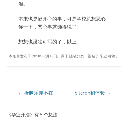
溜。
本来也是挺开心的事，可是学校总想恶心
你一下，恶心事就懒得说了。
想想也没啥可写的了，以上。
本条目发布于
2018年7月10日
。属于
随笔
分类，被贴了
毕业
标签。
文
←
折腾乐趣不在
bitcron初体验
→
章
导
《
毕业开溜
》有 5 个想法
航