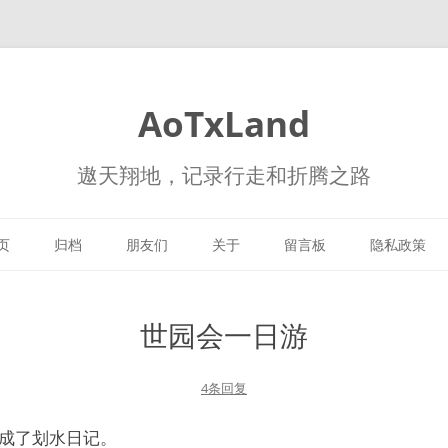
AoTxLand
遨天翔地，记录行走和折腾之路
跳
至
页
归档
朋友们
关于
留言板
隐私政策
正
文
世园会一日游
4条回复
成了划水日记。