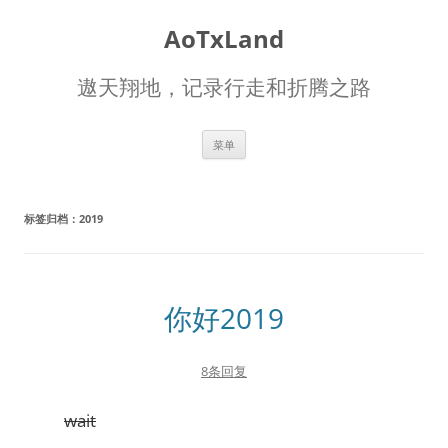
AoTxLand
遨天翔地，记录行走和折腾之路
跳
菜单
至
正
文
标签归档：
2019
你好2019
8条回复
wait