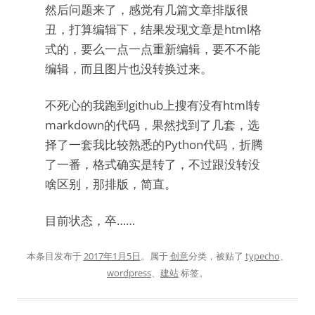
然后问题来了，感觉有几篇文章排版很
丑，打算编辑下，结果发现文章是html格
式的，要么一点一点重新编辑，要不不能
编辑，而且图片也没转换过来。
不死心的我跑到github上搜有没有html转
markdown的代码，果然找到了几套，选
择了一套我比较熟悉的Python代码，折腾
了一番，格式确实是转了，不过跟没转没
啥区别，那排版，简直。
目前状态，卒……
本条目发布于
2017年1月5日
。属于
创意
分类，被贴了
typecho
、
wordpress
、
建站
标签。