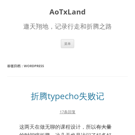
AoTxLand
遨天翔地，记录行走和折腾之路
跳
菜单
至
正
文
标签归档：
WORDPRESS
折腾typecho失败记
17条回复
这两天在做无聊的课程设计，所以
有大量